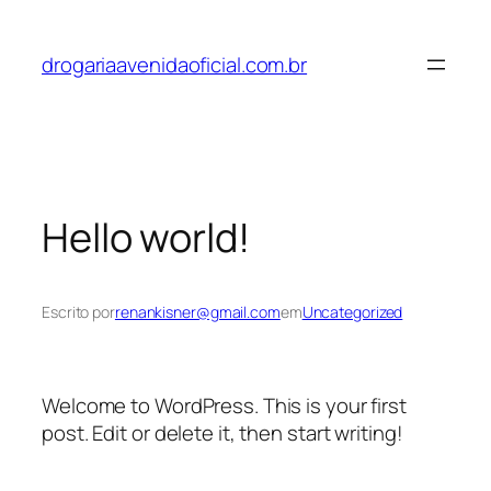
Pular
para
drogariaavenidaoficial.com.br
o
conteúdo
Hello world!
Escrito por
renankisner@gmail.com
em
Uncategorized
Welcome to WordPress. This is your first
post. Edit or delete it, then start writing!